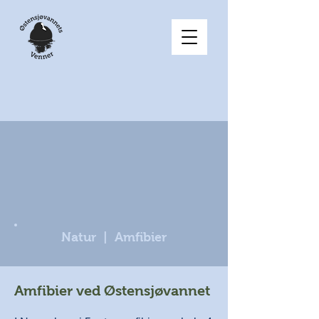
Natur | Amfibier
Amfibier ved Østensjøvannet