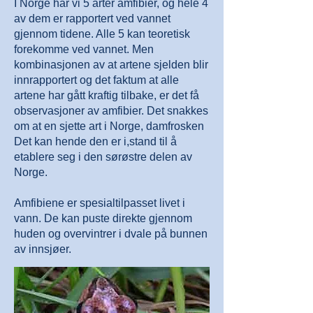
I Norge har vi 5 arter amfibier, og hele 4
av dem er rapportert ved vannet
gjennom tidene. Alle 5 kan teoretisk
forekomme ved vannet. Men
kombinasjonen av at artene sjelden blir
innrapportert og det faktum at alle
artene har gått kraftig tilbake, er det få
observasjoner av amfibier. Det snakkes
om at en sjette art i Norge, damfrosken
Det kan hende den er i,stand til å
etablere seg i den sørøstre delen av
Norge.
Amfibiene er spesialtilpasset livet i
vann. De kan puste direkte gjennom
huden og overvintrer i dvale på bunnen
av innsjøer.