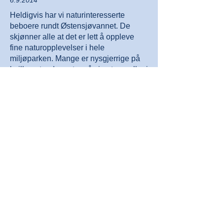
6.9.2014
Heldigvis har vi naturinteresserte
beboere rundt Østensjøvannet. De
skjønner alle at det er lett å oppleve
fine naturopplevelser i hele
miljøparken. Mange er nysgjerrige på
hvilke arter de møter på sine turer eller i
sin egen hage. Beboere på
disponentboligen ved Eterfabrikken har
i sommer opplevd en omfattende
forekomst av frosk og lurte på hvilken
art det var.
Norges to froskearter kan være
vanskelig å skille fra hverandre. Derfor
tok de kontakt med Østensjøvannets
Venner. Biolog Audun Brekke Skrindo
rykket ut og fikk sett på froskene.
Det viste seg at det var den rødlistede