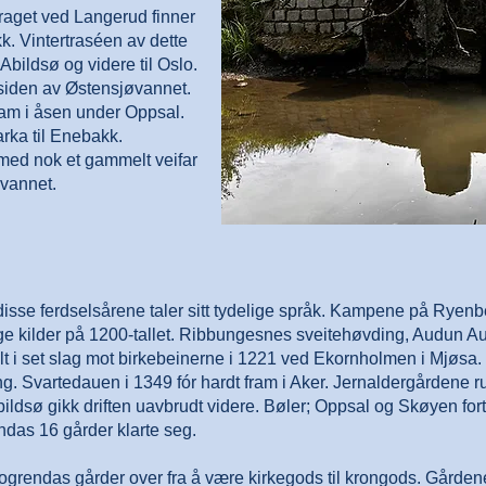
aget ved Langerud finner
kk. Vintertraséen av dette
bildsø og videre til Oslo.
siden av Østensjøvannet.
ram i åsen under Oppsal.
ka til Enebakk.
med nok et gammelt veifar
øvannet.
sse ferdselsårene taler sitt tydelige språk. Kampene på Ryenbe
e kilder på 1200-tallet. Ribbungesnes sveitehøvding, Audun Aust
i set slag mot birkebeinerne i 1221 ved Ekornholmen i Mjøsa. D
ng. Svartedauen i 1349 fór hardt fram i Aker. Jernaldergårdene 
ildsø gikk driften uavbrudt videre. Bøler; Oppsal og Skøyen fo
endas 16 gårder klarte seg.
grendas gårder over fra å være kirkegods til krongods. Gårdene bl