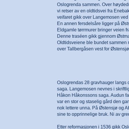
Oslogrenda sammen. Over høydedr
vi retser av en oldtidsvei fra Eneba
veifaret gikk over Langemosen ved A
En annen fersdelsåre ligger på Øst
Eldgamle tørrmurer bringer veien f
Denne traséen gikk gjennom Østmar
Oldtidsveiene ble bundet sammen 
over Tallbergåsen vest for Østensj
Oslogrendas 28 gravhauger langs di
saga. Langemosen nevnes i skriftlig
Håkon Håkonssons saga. Audun falt 
var en stor og staselig gård den ga
nok lettere unna. På Østensjø og Ab
sine to opprinnelige bruk. Ni av gr
Etter reformasjonen i 1536 gikk Oslo