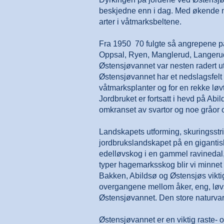
beskjedne enn i dag. Med økende nær
arter i våtmarksbeltene.
Fra 1950 ­ 70 fulgte så angrepene på
Oppsal, Ryen, Manglerud, Langerud
Østensjøvannet var nesten radert u
Østensjøvannet har et nedslagsfelt 
våtmarksplanter og for en rekke løv
Jordbruket er fortsatt i hevd på Ab
omkranset av svartor og noe gråor og
Landskapets utforming, skuringsstripe
jordbrukslandskapet på en gigantis
edelløvskog i en gammel ravinedal
typer hagemarksskog blir vi minne
Bakken, Abildsø og Østensjøs vikti
overgangene mellom åker, eng, løvsk
Østensjøvannet. Den store naturvarias
Østensjøvannet er en viktig raste- og