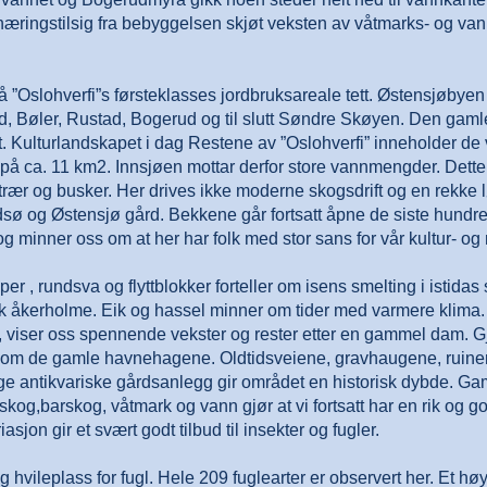
ingstilsig fra bebyggelsen skjøt veksten av våtmarks- og vannp
 ”Oslohverfi”s førsteklasses jordbruksareale tett. Østensjøbyen 
, Bøler, Rustad, Bogerud og til slutt Søndre Skøyen. Den gam
t. Kulturlandskapet i dag Restene av ”Oslohverfi” inneholder de
på ca. 11 km2. Innsjøen mottar derfor store vannmengder. Dette 
trær og busker. Her drives ikke moderne skogsdrift og en rekke l
ildsø og Østensjø gård. Bekkene går fortsatt åpne de siste hun
 minner oss om at her har folk med stor sans for vår kultur- og 
r , rundsva og flyttblokker forteller om isens smelting i istidas 
k åkerholme. Eik og hassel minner om tider med varmere klima. 
, viser oss spennende vekster og rester etter en gammel dam. 
t om de gamle havnehagene. Oldtidsveiene, gravhaugene, ruine
ge antikvariske gårdsanlegg gir området en historisk dybde. Gam
og,barskog, våtmark og vann gjør at vi fortsatt har en rik og go
jon gir et svært godt tilbud til insekter og fugler.
 hvileplass for fugl. Hele 209 fuglearter er observert her. Et høyt