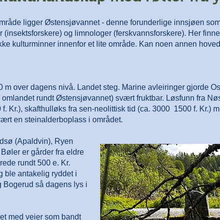
 område ligger Østensjøvannet - denne forunderlige innsjøen som
 (insektsforskere) og limnologer (ferskvannsforskere). Her finner 
kke kulturminner innenfor et lite område. Kan noen annen hov
200 m over dagens nivå. Landet steg. Marine avleiringer gjorde O
omlandet rundt Østensjøvannet) svært fruktbar. Løsfunn fra Nøs
. Kr.), skafthulløks fra sen-neolittisk tid (ca. 3000 ­ 1500 f. Kr.)
vært en steinalderboplass i området.
dsø (Apaldvin), Ryen
øler er gårder fra eldre
erede rundt 500 e. Kr.
ble antakelig ryddet i
g Bogerud så dagens lys i
net med veier som bandt