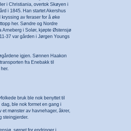
er i Christiania, overtok Skøyen i
rd i 1845. Han startet Akershus
kryssing av feraser for å øke
ettopp her. Søndre og Nordre
a Arneberg i Solør, kjøpte Østensjø
1811-37 var gården i Jørgen Youngs
sjøgårdene igjen. Sønnen Haakon
transporten fra Enebakk til
 her.
olkede bruk ble nok benyttet til
 dag, ble nok formet en gang i
 et mønster av havnehager, åkrer,
 steingjerder.
nsjø, sørget for endringer i