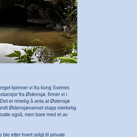
rget kjenner vi fra kong Sverres
ansjor fra Østensjø, finner vi i
et er rimelig å anta at Østensjø
rundt Østensjøvannet slapp merkelig
rtsatte også, men bare med et av
e etter hvert solgt til private