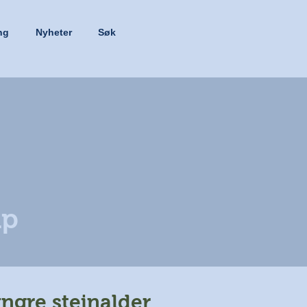
ng
Nyheter
Søk
ap
ngre steinalder