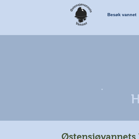
Besøk vannet
H
Østensjøvannets 