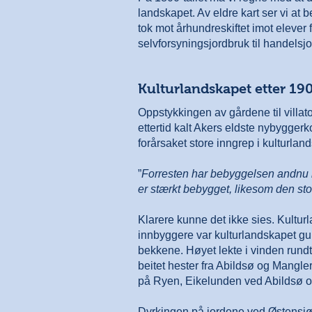
landskapet. Av eldre kart ser vi at 
tok mot århundreskiftet imot elever
selvforsyningsjordbruk til handelsjo
Kulturlandskapet etter 19
Oppstykkingen av gårdene til villato
ettertid kalt Akers eldste nybygge
forårsaket store inngrep i kulturla
”
Forresten har bebyggelsen andnu 
er stærkt bebygget, likesom den st
Klarere kunne det ikke sies. Kultur
innbyggere var kulturlandskapet gul
bekkene. Høyet lekte i vinden rundt
beitet hester fra Abildsø og Mangl
på Ryen, Eikelunden ved Abildsø 
Dyrkingen på jordene ved Østensjøv