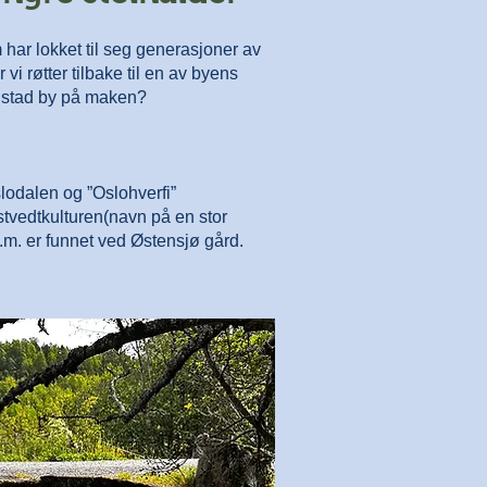
 har lokket til seg generasjoner av
vi røtter tilbake til en av byens
edstad by på maken?
slodalen og ”Oslohverfi”
tvedtkulturen(navn på en stor
 m.m. er funnet ved Østensjø gård.