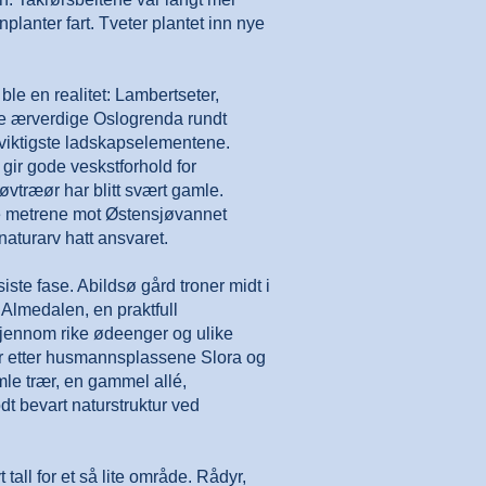
lanter fart. Tveter plantet inn nye
ble en realitet: Lambertseter,
le ærverdige Oslogrenda rundt
 viktigste ladskapselementene.
gir gode veskstforhold for
øvtræør har blitt svært gamle.
dre metrene mot Østensjøvannet
naturarv hatt ansvaret.
siste fase. Abildsø gård troner midt i
Almedalen, en praktfull
Gjennom rike ødeenger og ulike
r etter husmannsplassene Slora og
le trær, en gammel allé,
dt bevart naturstruktur ved
 tall for et så lite område. Rådyr,