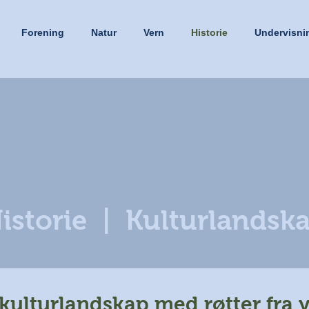
Forening
Natur
Vern
Historie
Undervisni
istorie | Kulturlandsk
kulturlandskap med røtter fra y