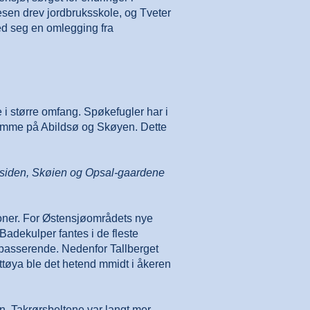
tlesen drev jordbruksskole, og Tveter
med seg en omlegging fra
e i større omfang. Spøkefugler har i
 samme på Abildsø og Skøyen. Dette
tsiden, Skøien og Opsal-gaardene
sjoner. For Østensjøområdets nye
Badekulper fantes i de fleste
bipasserende. Nedenfor Tallberget
ttøya ble det hetend mmidt i åkeren
. Takrørsbeltene var langt mer