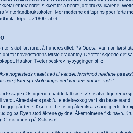
bekkefar er forandret ­ sikkert for å bedre jordbruksvilkårene. We
 fra Vinterlandbruksskolen. Mer moderne driftsprinsipper førte 
rdbruk i løpet av 1800-tallet.
00
mter skjøt fart rundt århundreskiftet. På Oppsal var man først ut
rkoloni for hovedstadens første drabantby. Deretter skjedde det
ndskapet. Haakon Tveter beskrev nybyggingen slik:
ikke nogetsteds naaet ned til vandet, hvorimod høidene paa øs
ore nye Østensjø skole ligger ved vannets nordre ende
”.
landsskape i Oslogrenda hadde fått sine første alvorlige reduk
l verdt. Almedalens praktfulle edeløvskog var i sin beste stand. 
 begge gårdene. Krøtteret beitet og åkerriksas sang gledet for
erud og på Ryen stod åkrene gyldne. Åkerholmene fikk navn. Kru
og Ormelunden på Østensjø.
annet og Bogerudmyra gikk noen steder helt ned til vannkanten