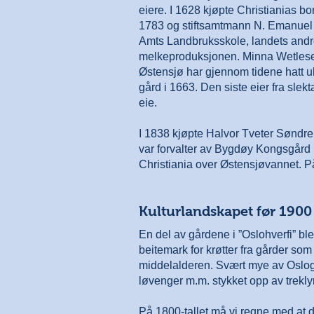
eiere. I 1628 kjøpte Christianias b
1783 og stiftsamtmann N. Emanuel 
Amts Landbruksskole, landets andre
melkeproduksjonen. Minna Wetlesen 
Østensjø har gjennom tidene hatt ul
gård i 1663. Den siste eier fra sle
eie.
I 1838 kjøpte Halvor Tveter Søndr
var forvalter av Bygdøy Kongsgård i
Christiania over Østensjøvannet. På s
Kulturlandskapet før 1900
En del av gårdene i ”Oslohverfi” bl
beitemark for krøtter fra gårder so
middelalderen. Svært mye av Oslog
løvenger m.m. stykket opp av trekl
På 1800-tallet må vi regne med at d