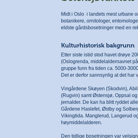
Midt i Oslo ­ i landets mest urbane
botanikere, ornitologer, entomologer
eldste gårdsbosetninger med en re
Kulturhistorisk bakgrunn
Etter siste istid stod havet drøye 
(Oslogrenda, middelaldernavnet på 
gruppe funn fra tiden ca. 5000-3000 f
Det er derfor sannsynlig at det har 
Vingårdene Skøyen (Skodvin), Abil
(Rugvin) samt Østensjø, Oppsal og B
jernalder. De kan ha blitt ryddet all
Gårdene Haslefet, Østby og Solberg 
Vikingtida. Manglerud, Langerud o
høymiddelalderen.
Den tidlige bosetningen var velsig