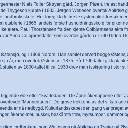
orgermester Niels Toller Skøyen gård. Jørgen Pløen, trelast handl
de Thygeson kjøpte i 1883. Jørgen Wetlesen overtok Abildsø gå
 landbruksskole. Her foregikk de første systematisk forsøk med 
etablerte i 1865 landets første husholdningsskole for piker n
ike eiere. Paul Thorstensen fra den kjente Colbjørnsenslekta fr
kta var Anna Colbjørnsdatter som overtok gården i 1730 I tiden 
e Østensjø, og i 1868 Nordre. Han samlet derved begge Østen
 sju år, men overtok Østensjø i 1875. På 1700-tallet gikk planke
lutten av 1800-tallet til ca. 1930 drev man isskjæring i stor stil
e liggende øde etter ”Svartedauen. De åpne åkerlappene etter avf
m overlevde ”Mannedauen”. De grove trekkene av det vi kan ane i
renda er nå nedbygd. Kulturlandsskapet den gang var preget av
ynger, åkerholmer, busker, beskårete trær, myrsumper, dammer og
yktige jordbrukere, som Wetlesens på Abildsø og Tveter på Øste