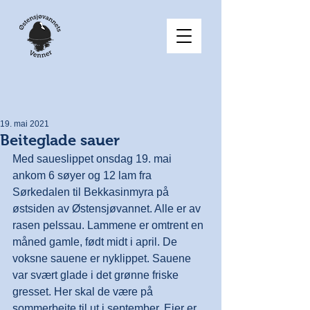
19. mai 2021
Beiteglade sauer
Med saueslippet onsdag 19. mai 
ankom 6 søyer og 12 lam fra 
Sørkedalen til Bekkasinmyra på 
østsiden av Østensjøvannet. Alle er av 
rasen pelssau. Lammene er omtrent en 
måned gamle, født midt i april. De 
voksne sauene er nyklippet. Sauene 
var svært glade i det grønne friske 
gresset. Her skal de være på 
sommerbeite til ut i september. Eier er, 