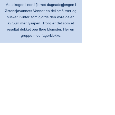
Mot skogen i nord fjernet dugnadsgjengen i 
Østensjøvannets Venner en del små trær og 
busker i vinter som gjorde den øvre delen 
av Sjøli mer lysåpen. Trolig er det som et 
resultat dukket opp flere blomster. Her en 
gruppe med fagerklokke.
Se alle
Siste innlegg