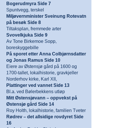
Bogerudmyra Side 7
Spuntvegg, terskel
Miljøvernminister Sveinung Rotevatn
på besøk Side 8
Tiltaksplan, fremmede arter
Svovelkjuka Side 9
Av Tone Birkemoe Sopp,
boreskyggebille
På sporet etter Anna Colbjørnsdatter
og Jonas Ramus Side 10
Eiere av Østensjø gård på 1600 og
1700-tallet, lokalhistorie, gravkjeller
Norderhov kirke, Karl XII,
Plattinger ved vannet Side 13
Bl.a. ved Bølerbekkens utløp
Mitt Østensjøvann – oppvekst på
Østensjø gård Side 14
Roy Holth, lokalhistorie, familien Tveter
Rødrev – det allsidige rovdyret Side
16