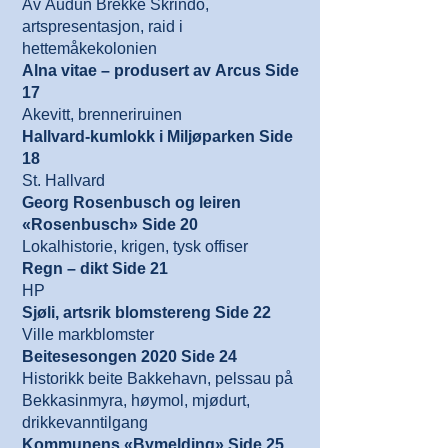
Av Audun Brekke Skrindo,
artspresentasjon, raid i
hettemåkekolonien
Alna vitae – produsert av Arcus Side
17
Akevitt, brenneriruinen
Hallvard-kumlokk i Miljøparken Side
18
St. Hallvard
Georg Rosenbusch og leiren
«Rosenbusch» Side 20
Lokalhistorie, krigen, tysk offiser
Regn – dikt Side 21
HP
Sjøli, artsrik blomstereng Side 22
Ville markblomster
Beitesesongen 2020 Side 24
Historikk beite Bakkehavn, pelssau på
Bekkasinmyra, høymol, mjødurt,
drikkevanntilgang
Kommunens «Bymelding» Side 25