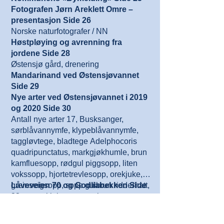
Fotografen Jørn Areklett Omre –
presentasjon Side 26
Norske naturfotografer / NN
Høstpløying og avrenning fra
jordene Side 28
Østensjø gård, drenering
Mandarinand ved Østensjøvannet
Side 29
Nye arter ved Østensjøvannet i 2019
og 2020 Side 30
Antall nye arter 17, Busksanger,
sørblåvannymfe, klypeblåvannymfe,
taggløvtege, bladtege Adelphocoris
quadripunctatus, markgjøkhumle, brun
kamfluesopp, rødgul piggsopp, liten
vokssopp, hjortetrevlesopp, orekjuke,
greinseigsopp, sopp gulbrun ridderhatt,
Låveveien 70 og Godliabekken Side
sopp putekjuke, sopp selsneperust,
33
sopp høymolrust, sopp eikemusserong
Boligutbygging,
Kollaps i hettemåkekolonien i 2020