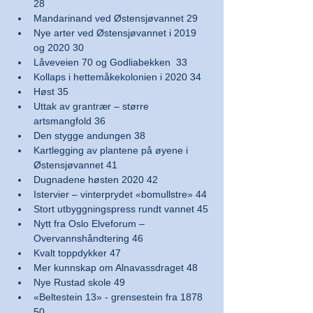
28
Mandarinand ved Østensjøvannet 29
Nye arter ved Østensjøvannet i 2019 
og 2020 30
Låveveien 70 og Godliabekken  33
Kollaps i hettemåkekolonien i 2020 34
Høst 35
Uttak av grantrær – større 
artsmangfold 36
Den stygge andungen 38
Kartlegging av plantene på øyene i 
Østensjøvannet 41
Dugnadene høsten 2020 42
Istervier – vinterprydet «bomullstre» 44
Stort utbyggningspress rundt vannet 45
Nytt fra Oslo Elveforum – 
Overvannshåndtering 46
Kvalt toppdykker 47
Mer kunnskap om Alnavassdraget 48
Nye Rustad skole 49
«Beltestein 13» - grensestein fra 1878 
50