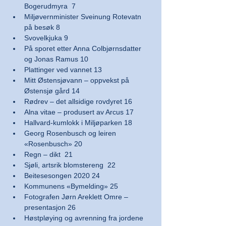
Bogerudmyra  7
Miljøvernminister Sveinung Rotevatn 
på besøk 8
Svovelkjuka 9
På sporet etter Anna Colbjørnsdatter 
og Jonas Ramus 10
Plattinger ved vannet 13
Mitt Østensjøvann – oppvekst på 
Østensjø gård 14
Rødrev – det allsidige rovdyret 16
Alna vitae – produsert av Arcus 17
Hallvard-kumlokk i Miljøparken 18
Georg Rosenbusch og leiren 
«Rosenbusch» 20
Regn – dikt  21
Sjøli, artsrik blomstereng  22
Beitesesongen 2020 24
Kommunens «Bymelding» 25
Fotografen Jørn Areklett Omre – 
presentasjon 26
Høstpløying og avrenning fra jordene 